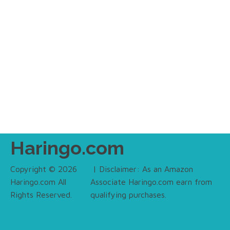
Haringo.com
Copyright © 2026
| Disclaimer: As an Amazon
Haringo.com All
Associate Haringo.com earn from
Rights Reserved.
qualifying purchases.