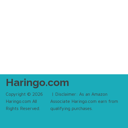
Haringo.com
Copyright © 2026
| Disclaimer: As an Amazon
Haringo.com All
Associate Haringo.com earn from
Rights Reserved.
qualifying purchases.