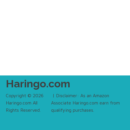
Haringo.com
Copyright © 2026
| Disclaimer: As an Amazon
Haringo.com All
Associate Haringo.com earn from
Rights Reserved.
qualifying purchases.